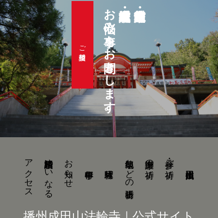
お悩み事をお聞きします。
ご相談受付
アクセス
結婚相談所ゆいなる
お知らせ
地鎮祭などの出張祈祷
御護摩の祈祷
参拝・ご祈祷
播州成田山法輪寺｜公式サイト