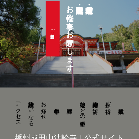
お悩み事をお聞きします。
ご相談受付
アクセス
結婚相談所ゆいなる
お知らせ
地鎮祭などの出張祈祷
御護摩の祈祷
参拝・ご祈祷
播州成田山法輪寺｜公式サイト