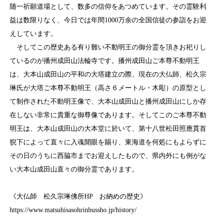
随一祈願道場として、数多の信仰をあつめています。その霊験利
益は数限りなく、今日では年間1000万余の全国信徒の参詣をお迎
えしています。
そしてこの歴史ある有り難い不動明王の御分霊を頂きお祀りし
ているのが播州成田山法輪寺です。播州成田山ご本尊不動明王
は、大本山成田山の平和の大塔建立の際、現在の大仏師、松久宗
琳氏が大塔ご本尊不動明王（高さ６メートル・木彫）の原型とし
て制作された不動明王像で、大本山成田山と播州成田山にしか存
在しない非常に貴重な御尊像であります。そしてこのご本尊不動
明王は、大本山成田山の大本堂に於いて、第十八世松田照應貫首
猊下によって直々に入魂開眼を賜り、東海道を何処にもよらずに
その日のうちに西脇市までお迎えしたもので、県内外にも例がな
い大本山成田山直々の御分霊であります。
《大仏師 松久宗琳佛所HP お納めの歴史》
https://www.matsuhisasohrinbussho.jp/history/