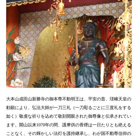
大本山成田山新勝寺の御本尊不動明王は、平安の昔、瑳峨天皇の
勅願により、弘法大師が一刀三礼（一刀彫るごとに三度礼をする
如く）敬虔な祈りを込めて敬刻開眼された御尊像と伝承されてい
ます。開山以来1070年の間、護摩供の香煙は一日たりとも絶える
ことなく、その輝かしい法灯を護持継承し、わが国不動尊信仰の