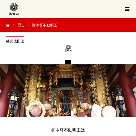
歴史
御本尊不動明王
播州成田山
御本尊不動明王は