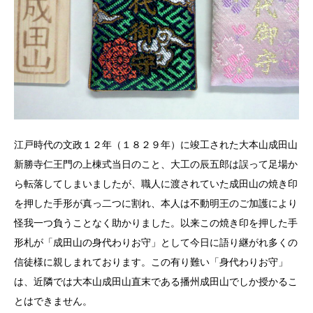
江戸時代の文政１２年（１８２９年）に竣工された大本山成田山
新勝寺仁王門の上棟式当日のこと、大工の辰五郎は誤って足場か
ら転落してしまいましたが、職人に渡されていた成田山の焼き印
を押した手形が真っ二つに割れ、本人は不動明王のご加護により
怪我一つ負うことなく助かりました。以来この焼き印を押した手
形札が「成田山の身代わりお守」として今日に語り継がれ多くの
信徒様に親しまれております。この有り難い「身代わりお守」
は、近隣では大本山成田山直末である播州成田山でしか授かるこ
とはできません。